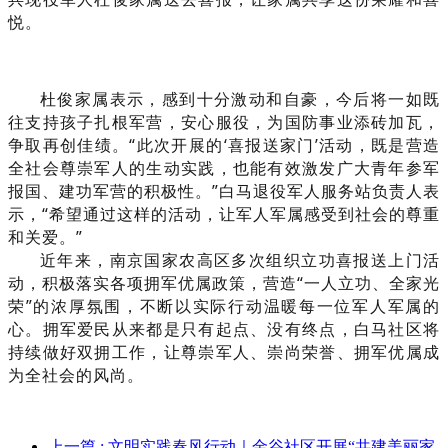
悦。
杜俊家属表示，感到十分激动和自豪，今后将一如既
往支持孩子扎根军营，安心服役，为国防事业添砖加瓦，
争取再创佳绩。“此次开展的‘喜报送家门’活动，既是营造
全社会尊崇军人的生动实践，也能有效激发广大青年参军
报国、建功军营的积极性。”白马退役军人服务站负责人表
示，“希望通过这样的活动，让军人军属感受到社会的尊重
和关爱。”
近年来，南京国家农高区多次组织立功喜报送上门活
动，积极落实各项拥军优属政策，营造“一人立功、全家光
荣”的浓厚氛围，不断以实际行动温暖每一位军人军属的
心。拥军爱民从来都是只有起点、没有终点，白马社区将
持续做好双拥工作，让尊崇军人、崇尚荣誉、拥军优属成
为全社会的风尚。
上一篇
: 文明实践春风行动｜金谷社区开展“共建美丽家