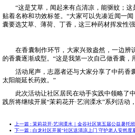
“这是艾草，闻起来有点清凉，能驱蚊；这
贴着名称和功效标签。“大家可以先凑近闻一闻
囊要选艾草、薄荷、丁香，这三种药材挥发性强
在香囊制作环节，大家兴致盎然，一边辨
的香囊逐渐成型。“这是我第一次自己做香囊，
活动尾声，志愿者还与大家分享了中药香
太阳能延长药效。”
此次活动让社区居民在动手实践中领略了
践所将继续开展
“茉莉花开·艺润溧水”系列活
上一篇
: 茉莉花开·艺润溧水｜金谷社区第五届公益暑托班
下一篇
: 白龙社区开展“社区送清凉上门 守护老人安然度