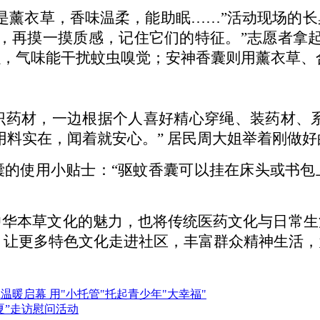
是薰衣草，香味温柔，能助眠……”活动现场的
，再摸一摸质感，记住它们的特征。”志愿者拿
，气味能干扰蚊虫嗅觉；安神香囊则用薰衣草、
识药材，一边根据个人喜好精心穿绳、装药材、
用料实在，闻着就安心。” 居民周大姐举着刚做
囊的使用小贴士：
“驱蚊香囊可以挂在床头或书
中华本草文化的魅力，也将传统医药文化与日常生
动，让更多特色文化走进社区，丰富群众精神生活
温暖启幕 用"小托管"托起青少年"大幸福"
夏”走访慰问活动