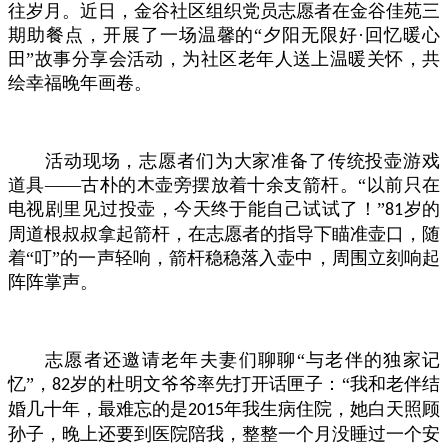
往岁月。近日，金谷社区组织党员志愿者在金谷佳苑三
期助餐点，开展了一场温馨的“夕阳无限好·回忆暖心
田”故事分享会活动，为社区老年人送上温暖关怀，共
绘幸福晚年画卷。
活动现场，志愿者们为大家准备了传统投壶游戏
道具——古朴的木壶旁摆放着十余支箭杆。“以前只在
电视剧里见过投壶，今天终于能自己试试了！”
岁的
81
周道根叔叔拿起箭杆，在志愿者的指导下瞄准壶口，随
着“叮”的一声轻响，箭杆稳稳落入壶中，周围立刻响起
阵阵掌声。
志愿者还邀请老年夫妻们聊聊“与老伴的独家记
忆”，
岁的杜明文爷爷率先打开话匣子：“我和老伴结
82
婚几十年，最难忘的是
年我生病住院，她白天照顾
2015
孙子，晚上还要到医院陪我，整整一个月没睡过一个安