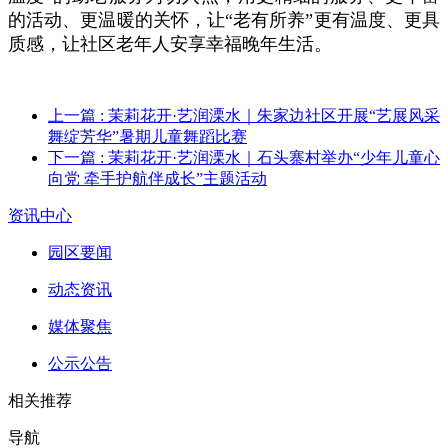
的活动、更温暖的关怀，让“老有所养”更有温度、更具
质感，让社区老年人安享幸福晚年生活。
上一篇
: 茉莉花开·艺润溧水｜朱家边社区开展“艺展风采
舞绽芳华”暑期儿童舞蹈比赛
下一篇
: 茉莉花开·艺润溧水｜石头寨村举办“少年儿童心
向党 牵手护航伴成长”主题活动
资讯中心
园区要闻
动态资讯
媒体聚焦
公示公告
相关推荐
导航