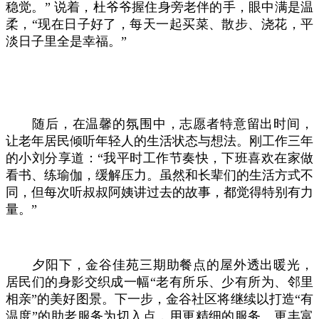
稳觉。” 说着，杜爷爷握住身旁老伴的手，眼中满是温
柔，“现在日子好了，每天一起买菜、散步、浇花，平
淡日子里全是幸福。”
随后，在温馨的氛围中，志愿者特意留出时间，
让老年居民倾听年轻人的生活状态与想法。刚工作三年
的小刘分享道：“我平时工作节奏快，下班喜欢在家做
看书、练瑜伽，缓解压力。虽然和长辈们的生活方式不
同，但每次听叔叔阿姨讲过去的故事，都觉得特别有力
量。”
夕阳下，金谷佳苑三期助餐点的屋外透出暖光，
居民们的身影交织成一幅“老有所乐、少有所为、邻里
相亲”的美好图景。下一步，金谷社区将继续以打造“有
温度”的助老服务为切入点，用更精细的服务、更丰富