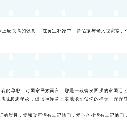
献上最崇高的敬意！”在黄宝朴家中，萧亿振与老兵拉家常
青春的华彩，对国家民族而言，那是一段奋发图强的家国记
他满脸爬满皱纹，但眼神异常坚定地谈起信仰的样子，深深
记的岁月，党和政府没有忘记他们，爱心企业没有忘记他们