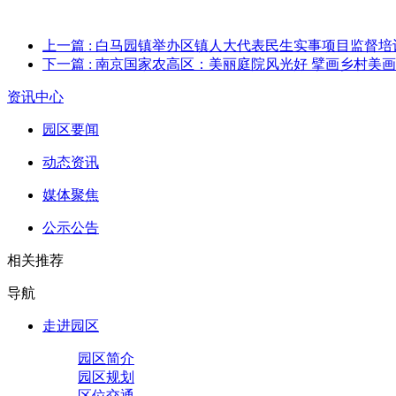
上一篇
: 白马园镇举办区镇人大代表民生实事项目监督培
下一篇
: 南京国家农高区：美丽庭院风光好 擘画乡村美
资讯中心
园区要闻
动态资讯
媒体聚焦
公示公告
相关推荐
导航
走进园区
园区简介
园区规划
区位交通