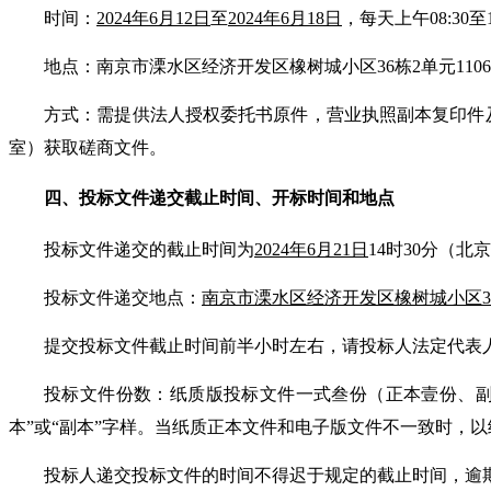
时间：
2024年6月12日
至
2024年6月18日
，每天上午
08:3
地点：南京市溧水区经济开发区橡树城小区
36栋2单元110
方式：需提供法人授权委托书原件，营业执照副本复印件
室）获取磋商文件。
四、投标文件递交截止时间、开标时间和地点
投标文件递交的截止时间为
202
4
年
6
月
21
日
14
时
3
0分（北
投标文件递交地点：
南京市溧水区经济开发区橡树城小区
提交投标文件截止时间前半小时左右，请
投标人
法定代表
投标文件份数：纸质版投标文件一式叁份（正本壹份、
本”或“副本”字样。当纸质正本文件和电子版文件不一致时，
投标人递交投标文件的时间不得迟于规定的截止时间，逾