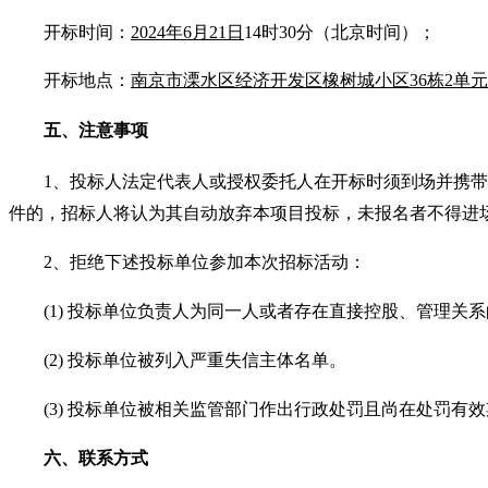
开标时间：
202
4
年
6
月
21
日
14
时
3
0分（北京时间）；
开标地点：
南京市溧水区经济开发区橡树城小区
36栋2单元
五、注意事项
1、投标人法定代表人或授权委托人在开标时须到场并携
件的，招标人将认为其自动放弃本项目投标，未报名者不得进
2、拒绝下述投标单位参加本次招标活动：
(1) 投标单位负责人为同一人或者存在直接控股、管理
(2) 投标单位被列入严重失信主体名单。
(3) 投标单位被相关监管部门作出行政处罚且尚在处罚有
六、联系方式