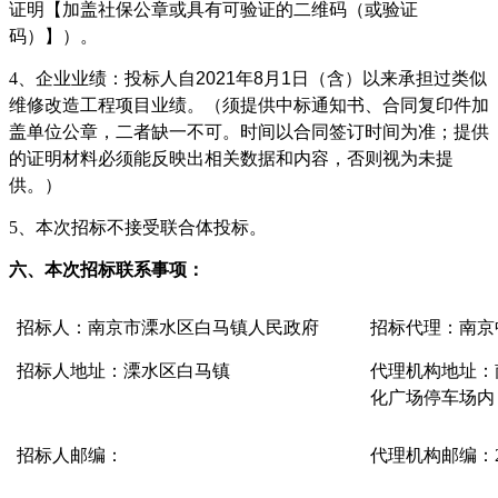
证明【加盖社保公章或具有可验证的二维码（或验证
码）】）。
4、企业业绩：
投标人自
20
21
年
8
月
1
日（含）以来承担过类似
维修改造工程
项目业绩。（须提供中标通知书、合同复印件加
盖
单位
公章，二者缺一不可。时间以合同签订时间为准；提供
的证明材料必须能反映出相关数据和内容，否则视为未提
供。）
5、本次招标不接受联合体投标。
六
、本次
招标
联系事项：
招标
人：
南京市溧水区白马镇人民政府
招标代理：
南京
招标
人地址：溧水区
白马镇
代理机构地址：
化广场停车场内
招标
人邮编：
代理机构邮编：