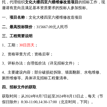
托，代理组织
文化大楼四至六楼维修改造
项目
的
招标
工作，现
邀请有意向且满足基本资质要求的投标人参加
投标
。
一、
项目名称
：
文化大楼四至六楼维修改造项目
二
、最高
投标
限价
：
315667.09
元人民币
三
、
工程
简要说明
1、
工
期
：
30日历天
；
2
、资格审查方式：资格后审；
3
、评标办法：
合理低价法
（详见
招标
文件
）
；
4、主要建设内容：部分破损处拆除、墙面翻新、水电维修、
厕所维修等。具体详见招标工程量清单。
四
、
招标
文件的
获取
获取
时间：从
202
4
年
8
月
7
日起至
202
4
年
8
月
13
日止，每天（节
假日除外）
8:
3
0-11:
0
0,14:
3
0-17:
0
0（北京时间，下同）。