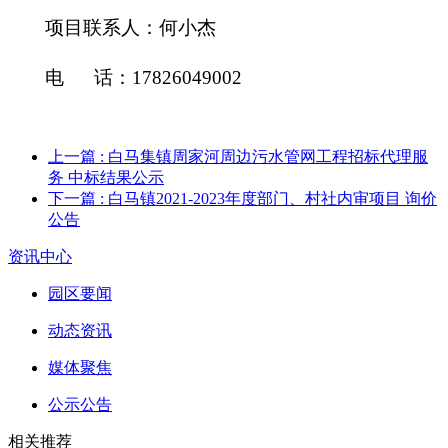
项目联系人：
何小杰
电
话：
17826049002
上一篇
: 白马集镇周家河周边污水管网工程招标代理服
务 中标结果公示
下一篇
: 白马镇2021-2023年度部门、村社内审项目 询价
公告
资讯中心
园区要闻
动态资讯
媒体聚焦
公示公告
相关推荐