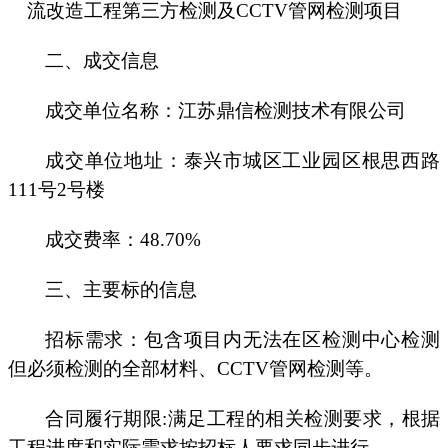
流改造工程第三方检测及
CCTV管网检测项目
二
、
成交
信息
成交单位
名称：江苏鼎信检测技术有限公司
成交单位
地址：泰兴市城区工业园区根思西路
111号2号楼
成交
费率
：
48.70%
三
、主要标的信息
招标
需求：
包含项目内无法在区检测中心检测
但必须检测的全部材料、
CCTV管网检测等。
合同履行期限
:满足工程的相关检测要求，根据
工程进度和实际需求按
招标人
要求同步进行。