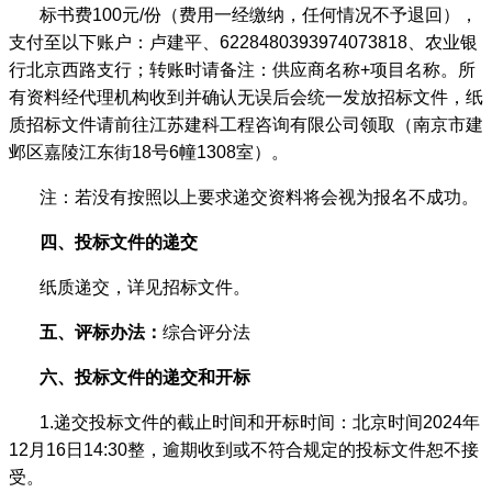
标书费
100
元
/
份（费用一经缴纳，任何情况不予退回），
支付至以下账户：卢建平、
6228480393974073818
、农业银
行北京西路支行；转账时请备注：供应商名称
+
项目名称。所
有资料经代理机构收到并确认无误后会统一发放招标文件，纸
质招标文件请前往江苏建科工程咨询有限公司领取（南京市建
邺区嘉陵江东街
18
号
6
幢
1308
室）。
注：若没有按照以上要求递交资料将会视为报名不成功。
四
、投标文件的递交
纸质递交，详见招标文件。
五
、评标办法：
综合评分法
六
、投标文件的递交和开标
1.
递交投标文件的截止时间和开标时间：北京时间
2024
年
12
月
16
日
14
:
3
0
整，逾期收到或不符合规定的投标文件恕不接
受。