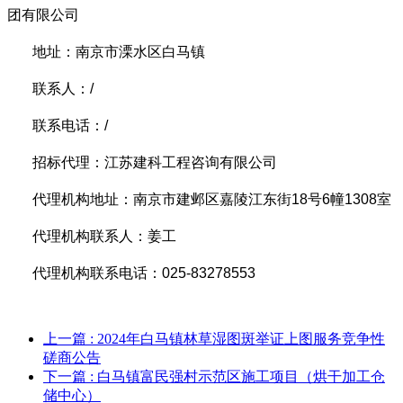
团有限公司
地址：南京市溧水区白马镇
联系人：
/
联系电话：
/
招标代理：
江苏建科工程咨询有限公司
代理机构地址：
南京市建邺区嘉陵江东街
18
号
6
幢
1308
室
代理机构联系人：
姜
工
代理机构联系电话：
025-83278553
上一篇
: 2024年白马镇林草湿图斑举证上图服务竞争性
磋商公告
下一篇
: 白马镇富民强村示范区施工项目（烘干加工仓
储中心）