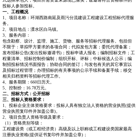
式选择承包人，项目所需资金来源现已落实，兹邀请符合资格条件的
投标人参加投标。
一、
工程概况
1、项目
名称：
环湖西路南延及雨污分流建设工程
建设工程招标代理服
务。
2、项目地点：溧水区白马镇。
3、服务内容：
包含勘察、设计、监理、施工、货物、服务等招标代理服务。包括但
不限于：草拟甲方要求的各项合同；代拟发包方案；委托代理备案；
发布招标公告(发出投标邀请书)；投标申请人报名；编制招标文件；工
程量清单、招标控制价编制；组织开标、评标；中标候选人公示；编
制招投标情况书面报告；协助合同的签订；与发包有关的其它事宜以
及招标过程管理；办理招标的有关事项的公示手续和备案手续；移交
相关归档资料等招标代理工作。
4、服务期限：660日历天。
5、控制价：16.78万元。
二、招标方式：公开招标
三、投标人资格要求：
1、投标企业主体资格要求：投标人具有独立法人资格的营业执照(提供
营业执照复印件并加盖公章)。
2、项目负责人资格等级及要求：
（1）资格类别等级：
工程建设类
（
或工程经济类
）
高级及以上职称或工程建设类国家最高
注册执业资格
(提供证书复印件并加盖公章)；