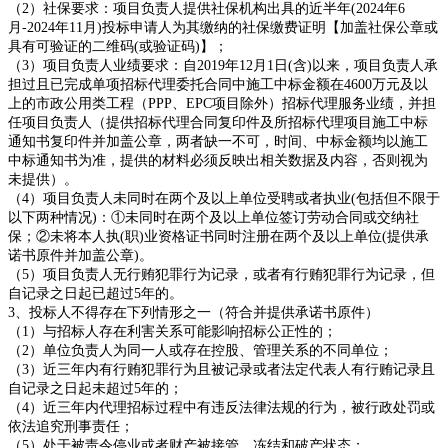
（2）社保要求：项目负责人提供社保机构出具的近半年(
2024
年6
月-
2024
年
1
1月)投标申请人为其缴纳的社保缴费证明【加盖社保公章或
具有可验证的二维码(或验证码)】；
（3）项目负责人业绩要求：自
2019
年
1
2月
1
日(含)以来，项目负责人承
担过且已完成单项招标代理委托合同中施工中标金额在4600万元及以
上的市政公用类工程（PPP、EPC项目除外）招标代理服务业绩，并担
任项目负责人（提供招标代理合同复印件及所招标代理项目施工中标
通知书复印件并加盖公章，两者缺一不可，时间、中标金额均以施工
中标通知书为准，提供的材料必须反映出相关数据及内容，否则视为
未提供）。
（4）项目负责人未同时在两个及以上单位受聘或者执业(包括但不限于
以下两种情况)：①未同时在两个及以上单位签订劳动合同或交纳社
保；②未将本人执(职)业资格证书同时注册在两个及以上单位(提供承
诺书原件并加盖公章)。
（5）项目负责人无
行贿犯罪行为
记录，或者有行贿犯罪行为记录，但
自记录之日起已超过5年的。
3、投标人不得存在下列情形之一（符合并提供承诺书原件）
（
1）与招标人存在利害关系可能影响招标公正性的；
（
2）单位负责人为同一人或存在控股、管理关系的不同单位；
（
3）近三年内有行贿犯罪行为且被记录或者法定代表人有行贿记录且
自记录之日起未超过5年的；
（
4）近三年内代理招标过程中有违反法律法规的行为，被行政处罚或
依法追究刑事责任；
（
5）处于被责令停业或者财产被接管、冻结和破产状态；