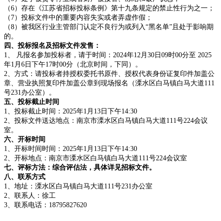
（
6）存在《江苏省招标投标条例》第十九条规定的禁止性行为之一；
（
7）投标文件中的重要内容失实或者弄虚作假；
（
8）被我区行业主管部门认定不良行为或列入“黑名单”且处于影响期
的。
四、投标报名及招标文件发售：
1、 凡报名参加投标者，请于时间：2024年12月30日09时00分至 2025
年1月6日下午17时00分（北京时间，下同）。
2、方式：请投标者持授权委托书原件、授权代表身份证复印件加盖公
章、营业执照复印件加盖公章到现场报名（
溧水区白马镇白马大道111
号231办公室
）。
五、投标截止时间
1、投标截止时间：2025年1月13日下午14:30
2、投标文件送达地点：南京市溧水区白马镇白马大道111号224会议
室。
六、开标时间
1、开标时间时间：2025年1月13日
下午14:30
2、开标地点：南京市溧水区白马镇白马大道111号224会议室
七、评标方法：综合评估法，具体详见招标文件。
八、联系方式
1、地址：溧水区白马镇白马大道111号231办公室
2、联系人：徐工
3、联系电话：18795827620