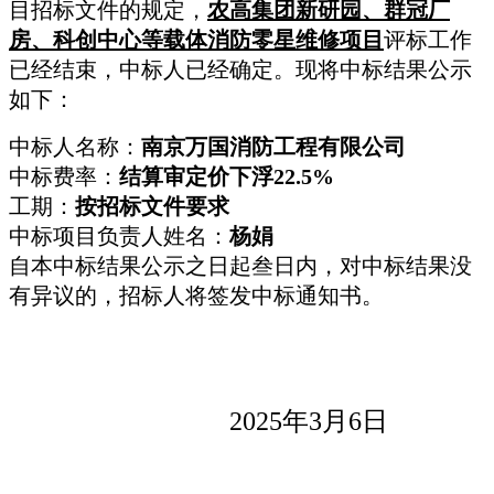
目
招标文件的规定，
农高集团新研园、群冠厂
房、科创中心等载体消防零星维修项目
评标工作
已经结束，中标人已经确定。现将中标结果公示
如下：
中标人名称：
南京万国消防工程有限公司
中标
费率
：
结算审定价下浮22.5%
工期：
按招标文件要求
中标项目
负责人
姓名：
杨
娟
自本中标结果公示之日起叁日内，对中标结果没
有异议的，招标人将签发中标通知书。
20
25
年
3
月
6
日