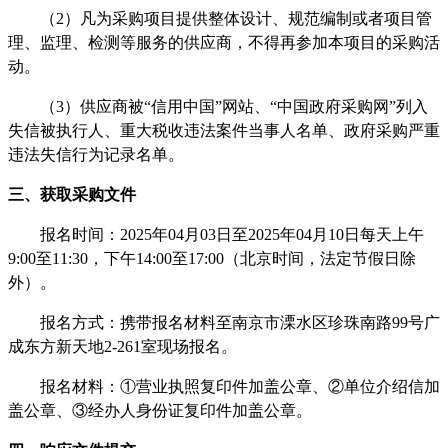
（
2
）凡为采购项目提供整体设计、规范编制或者项目管
理、监理、检测等服务的供应商，不得再参加本项目的采购活
动。
（
3
）供应商被
“信用中国”网站、“中国政府采购网”列入
失信被执行人、重大税收违法案件当事人名单、政府采购严重
违法失信行为记录名单。
三、获取采购文件
报名时间：
202
5
年
04
月
03
日至
202
5
年
04
月
10
日每天上午
9:00至11:30，下午
14
:
00
至
17
:
00
（北京时间，法定节假日除
外）。
报名方式：
携带报名材
料至南京市溧水区珍珠南路
99号广
成东方新天地2-261室现场报名
。
报名材料：
①营业执照复印件加盖公章、②单位介绍信加
盖公章、③经办人身份证复印件加盖公章。