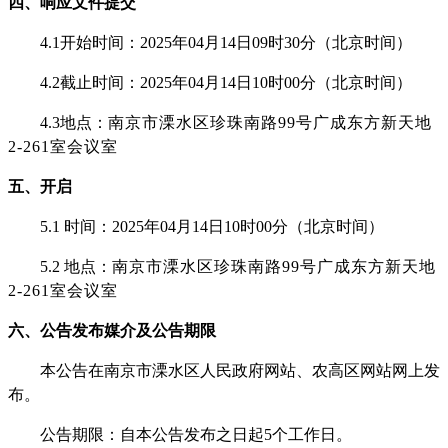
四、响应文件提交
4.1开始时间：202
5
年
04
月
14
日
09
时
30
分（北京时间）
4.2截止时间：202
5
年
04
月
14
日
10
时
00
分（北京时间）
4.3地点：
南京市溧水区珍珠南路
99号广成东方新天地
2-261室会议室
五、开启
5.1 时间：202
5
年
04
月
14
日
1
0
时
00
分（北京时间）
5.2 地点：
南京市溧水区珍珠南路
99号广成东方新天地
2-261室会议室
六、公告发布媒介及公告期限
本
公告在
南京市溧水区人民政府网站、农高区网站
网上
发
布。
公告期限
：
自本公告发布之日起
5个工作日。