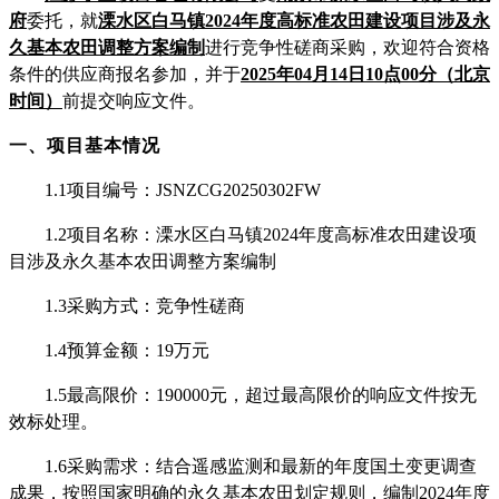
府
委托，就
溧水区白马镇
2024年度高标准农田建设项目涉及永
久基本农田调整方案编制
进行竞争性磋商采购，欢迎符合资格
条件的供应商报名参加，并于
202
5
年
04
月
14
日
10
点
00
分（北京
时间）
前提交响应文件。
一、项目基本情况
1.1项目编号：JSNZCG202
503
0
2FW
1.2项目名称：
溧水区白马镇
2024年度高标准农田建设项
目涉及永久基本农田调整方案编制
1.3采购方式：竞争性磋商
1.4预算金额：
19
万元
1.5最高限价：
190000
元，超过最高限价的响应文件按无
效标处理。
1.6采购需求：结合遥感监测和最新的年度国土变更调查
成果，按照国家明确的永久基本农田划定规则，编制2024年度