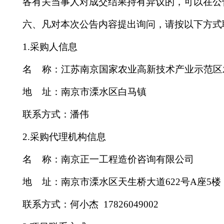
各有关当事人对
成交
结果持有异议的，可以在公
六
、凡对本次公告内容提出询问，请按以下方式
1.
采购
人
信息
名
称：
江苏南京国家农业高新技术产业示范区
地
址：南京市溧水区
白马镇
联系方式：
潘伟
2.
采购
代理机构
信息
名
称：
南京正一工程造价咨询有限公司
地
址：
南京市溧水区天生桥大道
622号A座5楼
联系方式：
何小杰
17826049002