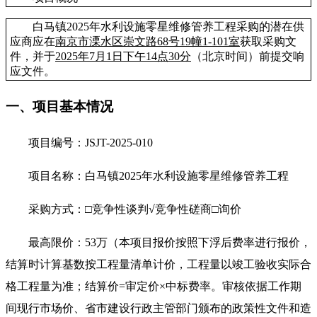
白马镇
2025年水利设施零星维修管养工程
采购的潜在供
应商应在
南京市溧水区崇文路
68号19幢1-101室
获取采购文
件，并于
202
5
年
7
月
1
日
下
午
14
点
30分
（北京时间）前提交响
应文件
。
一、项目基本情况
项目编号：
JSJT-202
5
-0
10
项目名称：
白马镇
2025年水利设施零星维修管养工程
采购方式：
□竞争性谈判
√
竞争性磋商
□询价
最高限价：
53
万（本项目报价按照下浮后费率进行报价，
结算时计算基数按工程量清单计价，工程量以竣工验收实际合
格工程量为准；结算价
=审定价×中标费率。审核依据工作期
间现行市场价、省市建设行政主管部门颁布的政策性文件和造