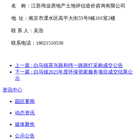
名
称：江苏伟业房地产土地评估造价咨询有限公司
地 址：南京市溧水区高平大街
55号9栋101室2楼
联
系
人：
吴浩
联系电话：
18021510530
上一篇
: 白马镇茶兴路和纬一路路灯采购成交公告
下一篇
: 白马镇2025年度环保管家服务项目成交结果公
示
资讯中心
园区要闻
动态资讯
媒体聚焦
公示公告