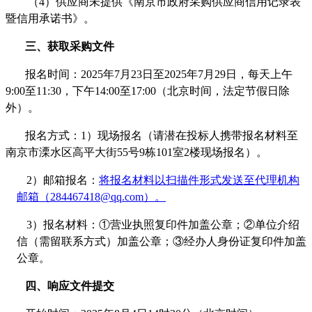
（
4）供应商未提供《南京市政府采购供应商信用记录表
暨信用承诺书》。
三、获取采购文件
报名时间：
20
25
年
7
月
23
日至
202
5
年
7
月
29
日，每天上午
9:00至11:30，下午
14
:00至
17
:00（北京时间，法定节假日除
外）。
报名方式：
1）现场报名（请潜在投标人携带报名材料至
南京市溧水区高平大街
55号9栋101室2楼
现场报名）。
2）
邮箱报名：
将报名材料以扫描件形式发送至代理机构
邮箱（
284467418
@qq.com）。
3）
报名材料：
①营业执照复印件加盖公章；②单位
介绍
信（
需留联系方式
）
加盖公章；
③经办人身份证复印件加盖
公章。
四、响应文件提交