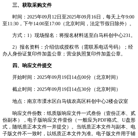
三、获取采购文件
时间：
202
5
年
09
月
12
日至
202
5
年
09
月
16
日，每天上午
9:00
至11:30，下午
14
:00至
17
:00（北京时间，法定节假日除外）。
方式：
1
）
现场
报名：将报名材料
送至
白马科创中心
231。
2
）报名资料：介绍信
或授权书
（需联系电话号码）；经
办人身份证复印件加盖公章；营业执照复印件加盖公章
。
四、响应文件提
交
开始时间：
202
5
09
19
14
0
0
（北京时间）
年
月
日
点
分
截止时间：
202
5
09
19
14
3
0
（北京时间）
年
月
日
点
分
地点：
2
南京市溧水区
白马镇农高区科创中心
楼会议室
响应文件份数：纸质版响应文件一式叁份（壹份正本、贰
份副本），电子版响应文件壹份（一般应为
PDF格式、U盘形
式，随纸质正本文件一并提交）。当纸质正本文件与副本、电
子版文件不一致时，以纸质正本文件为准。电子版文件用于辅