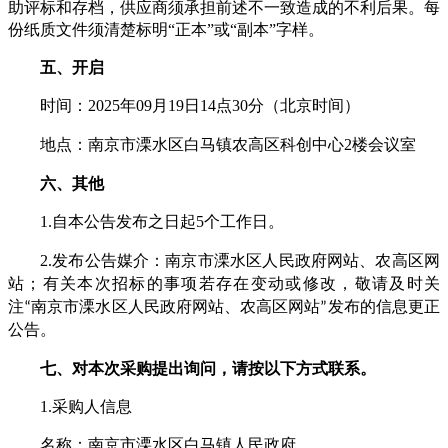
助评标和存档，供应商须承担前述不一致造成的不利后果。每
份纸质文件须清楚标明“正本”或“副本”字样。
五、开启
时间：
202
5
09
19
14
3
0
（北京时间）
年
月
日
点
分
地点：
2
南京市溧水区
白马镇农高区科创中心
楼会议室
六、
其他
1.
5
自本公告发布之日起
个工作日。
2.
发布公告媒介：南京市溧水区人民政府网站、农高区网
站；有关本次招标的事项若存在变动或修改，敬请及时关
注“南京市溧水区人民政府网站、农高区网站”发布的信息更正
公告。
七、对本次采购提出询问，请按以下方式联系。
1.采购人信息
名称：
南京市溧水区白马镇人民政府