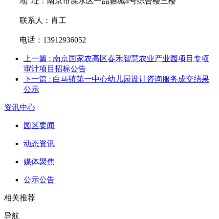
地 址：
南京市溧水区一品骊城
4号综合楼三楼
联系
人
：
肖工
电话：
13912936052
上一篇
: 南京国家农高区春禾智慧农业产业园项目专项
审计项目招标公告
下一篇
: 白马镇第一中心幼儿园设计咨询服务成交结果
公示
资讯中心
园区要闻
动态资讯
媒体聚焦
公示公告
相关推荐
导航