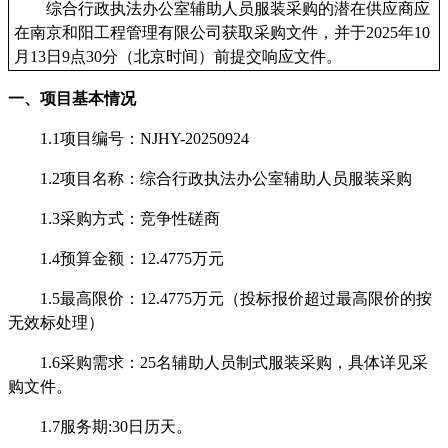
综合行政执法办公室辅助人员服装采购
的潜在供应商应
在南京
和阳工程
管理有限公司获取采购文件
，并于
2025年10
月13日9
点
30
分（
北京时间）前提交响应文件。
一、项目基本情况
1.1项目编号：
NJHY-20250924
1.2项目名称：
综合行政执法办公室辅助人员服装采购
1.3采购方式：竞争性磋商
1.4预算金额：
12.4775万元
1.5最高限价：
12.4775万元
（投标报价超过最高限价的按
无效标处理）
1.6采购需求：
25名辅助人员制式服装采购
，
具体
详见
采
购文件
。
1.
7服务期:30日历天
。