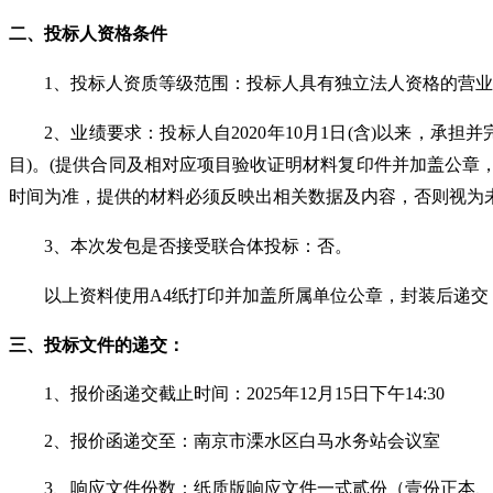
二、
投标人
资格条件
1、投标人资质等级范围：投标人具有独立法人资格的营
2、业绩要求：投标人自20
20
年
10
月
1日(含)以来，承担
目)。(提供合同及相对应项目验收证明材料复印件并加盖公
时间为准，提供的材料必须反映出相关数据及内容，否则视为未
3、本次发包是否接受联合体投标：否。
以上资料使用
A4纸打印并加盖所属单位公章，封装后递交
三
、
投标文件的递交：
1、
报价函递交截止时间
：
202
5
年
12
月
15
日下午
1
4
:
3
0
2、
报价函
递交至：南京市溧水区白马
水务站
会议室
3、响应文件份数：纸质版响应文件一式贰份（壹份正本