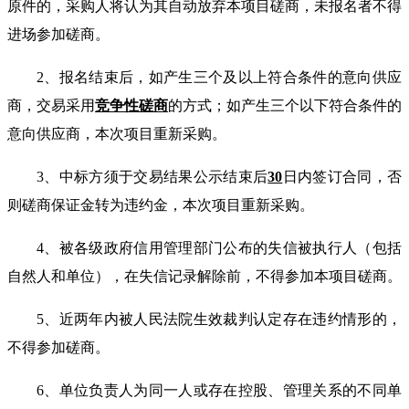
原件的，
采购
人将认为其自动放弃本项目
磋商
，未报名者不得
进场参加
磋商
。
2
、报名结束后，如产生三个及以上符合条件的意向
供应
商
，交易采用
竞争性磋商
的方式；如产生三个以下符合条件的
意向
供应商
，本次项目重新
采购。
3
、中标方须于交易结果公示结束后
30
日内签订合同，否
则
磋商
保证金转为违约金，本次项目重新
采购。
4
、被各级政府信用管理部门公布的失信被执行人（包括
自然人和单位），在失信记录解除前，不得参加本项目
磋商
。
5
、近两年内被人民法院生效裁判认定存在违约情形的，
不得参加
磋商
。
6
、单位负责人为同一人或存在控股、管理关系的不同单