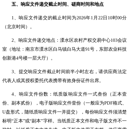
五、
响应
文件递交截止时间、磋商时间和地点
1
、
响应
文件递交的截止时间为
202
6
年
1
月
22
日
10
时
00
分
（北京时间）
。
2
、
响应
文件递交地点：溧水
区
农村产权交易中心
103
会议
室（地址：南京市溧水区白马镇白马大道
91
号，东部农业科技
创新港
4
号楼一层大厅）
。
3
、提交
响应
文件截止时间前半小时左右，请供应商法定
代表人或其授权委托代表携带有效身份证件出席。
4
、
响应
文件份数：纸质版
响应
文件一式叁份（正本壹
份、副本贰份），电子版
响应
文件壹份（一般应为
PDF
格式、
U
盘形式，随纸质
响应
文件一并提交），每份
响应
文件须清楚
标明
“
正本
”
或
“
副本
”
字样。当纸质正本文件和电子版文件不一