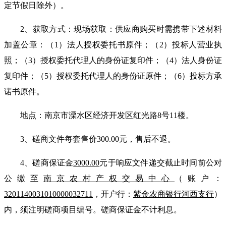
定节假日除外
）
。
2
、获
取方式：现场获取：
供应商
购买时需携带下述材料
加盖公章：（
1
）法人授权委托书原件；（
2
）投标人营业执
照；（
3
）授权委托代理人的身份证复印件；（
4
）法人身份证
复印件；（
5
）授权委托代理人的身份证原件；（
6
）投标方承
诺书原件。
地点：南京市溧水区
经济开发区红光路
8
号
11
楼
。
3
、
磋商
文件每套售价
30
0.00
元，售后不退。
4
、
磋商
保证金
30
00.00
元于响应文件递交截止时间前公对
公缴至
南京农村产权交易中心
（账户
：
3201140031010000032711
，开户行：
紫金农商银行河西支行
）
内，须注明
磋商
项目
编号
。
磋商
保证金不计利息。