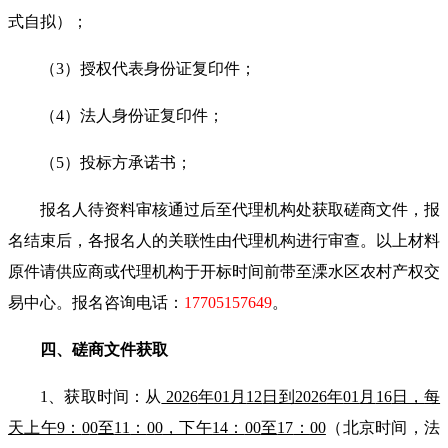
式自拟
）；
（
3
）授权代表身份证复印件；
（
4
）法人身份证复印件；
（
5
）投标方承诺书；
报名人待
资料
审核通过后至代理
机构
处获取磋商文件，报
名结束后，各报名人的关联性由代理
机构
进行审查。以上材料
原件请
供应商
或代理
机构
于开标时间前带至
溧水区
农村产权交
易中心。
报名咨询电话：
17705157649
。
四、
磋商
文件获取
1
、获取时间：从
202
6
年
01
月
12
日到
202
6
年
01
月
16
日，
每
天上午
9
：
0
0
至
11
：
0
0
，下午
14
：
00
至
17
：
00
（北京时间，法