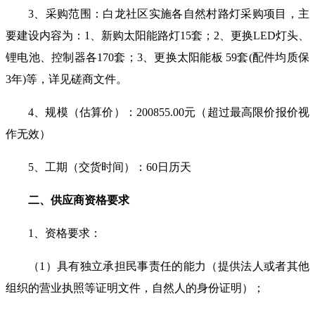
3
、采购范围：
白龙社区实施各自然村路灯采购项目，主
要建设内容为：
1
、新购太阳能路灯
15
套；
2
、更换
LED
灯头、
锂电池、控制器各
170
套；
3
、更换太阳能板
59
套
(
配件均质保
3
年
)
等，详见磋商文件
。
4
、
规模（估算价）：
200855.00
元
（
超过最高限价报价视
作无效
）
5
、
工期（交货时间）：
6
0
日历天
二、
供应商
资格要求
1
、资格要求：
（
1
）具有独立承担民事责任的能力（提供法人或者其他
组织的营业执照等证明文件，自然人的身份证明）；