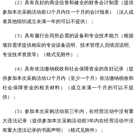
（
2
）具有良好的商业信誉
和健全的财务会计制度（提供
参加本次
采购
活动前
12
个月
内任一个月的会计报表）（法人或
者其他组织成立未满一年的可以不提供）；
（
3
）具有履行合同所必需的设备和专业技术能力（根据
项目需求提供相应的专业设备说明、技术管理人员情况说明、
专业技术资质等）（
格式见附件）
；
（
4
）具有依法缴纳税收和社会保障资金的良好记录（提
供参加本次
采购
活动
12
个月
内（至少一个月）依法缴纳税收和
社会保障资金的相关材料）（成立未满一个月的可以不提
供）；
（
5
）参加本次
采购
活动前三年内，在经营活动中没有重
大违法记录（提供参加本次
采购
活动前
3
年内在经营活动中没
有重大违法记录的书面声明）（
格式见附件）
；