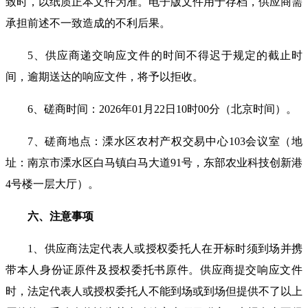
致时，以纸质正本文件为准。电子版文件用于存档，
供应商
需
承担前述不一致造成的不利后果。
5
、
供应商
递交
响应
文件的时间不得迟于规定的截止时
间，逾期送达的
响应
文件，将予以拒收。
6
、
磋商
时间：
2
02
6
年
01
月
22
日
10
时
00
分
（北京
时间）
。
7
、
磋商
地点：溧水
区
农村产权交易中心
103
会议室（地
址：南京市溧水区白马镇白马大道
91
号，东部农业科技创新港
4
号楼一层大厅）
。
六、注意事项
1
、
供应商
法定代表人或授权委托人在开标时须到场并携
带本人身份证原件及授权委托书原件。
供应商
提交
响应
文件
时，法定代表人或授权委托人不能到场或到场但提供不了以上