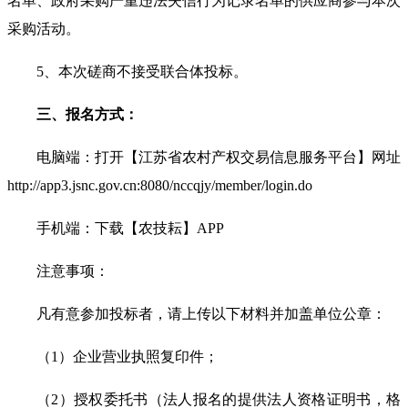
名单、政府采购严重违法失信行为记
录名单的供应商参与
本次
采购活动
。
5
、
本次
磋商
不接受联合体投标。
三、
报名方式：
电脑端：打开【江苏省农村产权交易信息服务平台】网址
http://app3.jsnc.gov.cn:8080/nccqjy/member/login.do
手机端：下载【
农技耘
】
APP
注意事项：
凡有意参加投标者，请上传以下材料并加盖单位公章：
（1）
企业营业执照复印件；
（
2
）授权委托书（法人报名的提供法人资格证明书
，
格