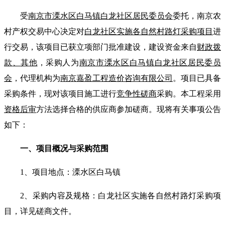
受
南京市溧水区
白马镇
白龙社区居民
委员
会
委托，南京农
村产权交易中心决定对
白龙社区实施各自然村路灯采购项目
进
行交易，该项目
已获立项部门
批准建设，
建设资金来自
财政拨
款
、
其他
，
采购
人为
南京市溧水区
白马镇
白龙社区居民
委员
会
，代理机构为
南京
嘉盈工程造价咨询
有限公司
。项目已具备
采购
条件，现对该项目施工进行
竞争性磋商
采购
。本工程采用
资格后审
方法选择合格的
供应商
参加
磋商
。现将有关事项公告
如下：
一、项目概况与
采购
范围
1
、
项目地点：溧水区
白马
镇
2
、采购
内容及规格：
白龙社区实施各自然村路灯采购项
目
，详见
磋商文件
。