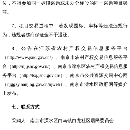
位，不得参加同一标段
采购
或未划分标段的同一
采购
项目
磋
商
。
7
、项目
交易
过程中，若发现围标、串标等违法违规行
为，违规者
磋商
保证金不予退还
。
8
、公告在江苏省农村产权交易信息服务平台
（
http://www.jsnc.gov.cn/
）
、
南京市农村产权交易信息服务平
台（
http://nj.jsnc.gov.cn/
）、南京市溧水区农村产权交易信息服
务平台
（
http://lsq.jsnc.gov.cn/
）、
南京市公共资源交易中心网
（
njggzy.nanjing.gov.cn/njweb
）
、
南京市溧水区政府网
等媒介
上发布。
七、联系方式
采购
人：南京市溧水区白马镇
白龙社区居民
委员会