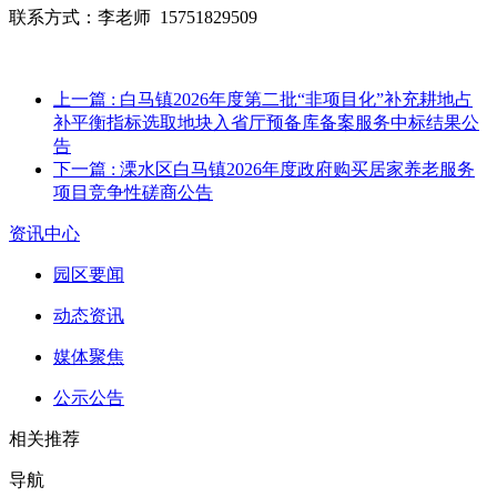
联系方式：
李老师
15751829509
上一篇
: 白马镇2026年度第二批“非项目化”补充耕地占
补平衡指标选取地块入省厅预备库备案服务中标结果公
告
下一篇
: 溧水区白马镇2026年度政府购买居家养老服务
项目竞争性磋商公告
资讯中心
园区要闻
动态资讯
媒体聚焦
公示公告
相关推荐
导航