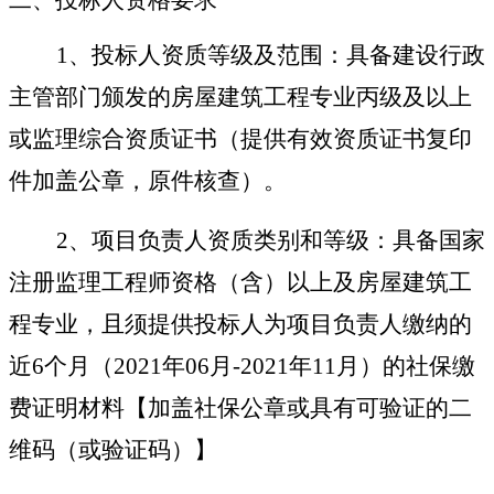
1
、
投标人资质等级及范围：具备建设行政
主管部门颁发的房屋建筑工程专业丙级及以上
或监理综合资质证书（提供有效资质证书复印
件加盖公章，原件核查）
。
2
、
项目负责人资质类别和等级：
具备
国家
注册监理工程师资格（含）以上及房屋建筑工
程专业
，
且须提供
投标
人为项
目负责人
缴纳的
近
6
个月（
20
21
年
0
6
月
-
20
21
年
11
月）的社保缴
费证明材料【加盖社保公章或具有可验证的二
维码（或验证码）】