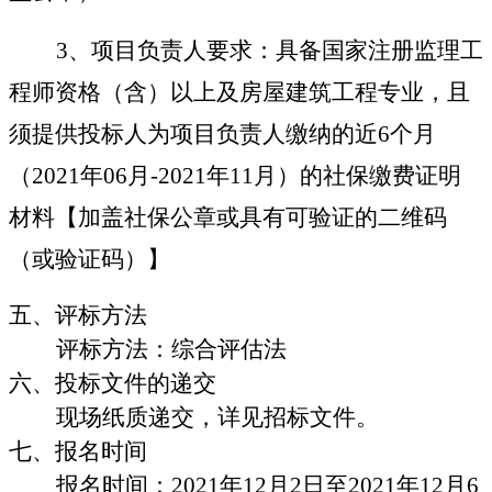
3
、
项目负责人要求：
具备
国家注册监理工
程师资格（含）以上及房屋建筑工程专业
，
且
须提供投标
人为项目负责人
缴纳的近
6
个月
（
20
21
年
0
6
月
-
20
21
年
11
月）的社保缴费证明
材料【加盖社保公章或具有可验证的二维码
（或验证码）】
五、评标方法
评标方法：综合评估法
六、投标文件的递交
现场纸质递交
，
详见招标文件。
七、报名时间
报名时间
：
2021
年
12
月
2
日至
2021
年
12
月
6