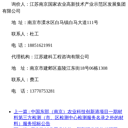
询价
人：
江苏南京国家农业高新技术产业示范区发展集团
有限公司
地
址：
南京市溧水区白马镇白马大道
111
号
联系人：
杜工
电
话：
18851621991
代理机构：江苏建科工程咨询有限公司
地
址：南京市建邺区嘉陵江东街
18
号
06
栋
1308
联系人：费工
电
话：
13770753281
上一篇
: 中国东部（南京）农业科技创新港项目一期材
料第三方检测（市、区检测中心检测服务名录之外的材
料）服务招标公告