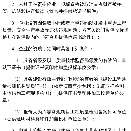
2
、
未处于被责令停业、投标资格被取消或者财产被接
管、冻结和破产状态（符合并提供承诺书原件）；
3
、
企业没有因骗取中标或者严重违约以及发生重大工程
质量、安全生产事故等违法违规问题，被有关部门暂停投标资
格并在暂停期内的（符合并提供承诺书原件）；
4
、
企业的资质，须同时具备下列条件：
（
1
）具备省级及以上质量技术监督局颁发的有效的计量
认证证书（提供证书复印件加盖投标单位公章
）
；
（
2
）具备建设行政主管部门颁发的有效的《建设工程质
量检测机构资质证书》（核定项目至少包括：见证取样检测、
主体结构工程现场检测）（提供证书复印件加盖投标单位公
章
）
；
（
3
）
报价人为入溧常规项目工程质量检测备案许可单位
（提供证明材料复印件加盖
投标单位公章
）
；
5、
申请
人拟投入本项目的项目负责人
具有省级及以上建