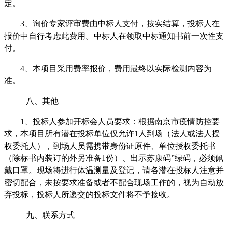
定。
3
、询价专家评审费由中标人支付，按实结算，投标人在
报价中自行考虑此费用。中标人在领取中标通知书前一次性支
付。
4
、
本项目采用费率报价，费用最终以实际检测内容为
准。
八、其他
1
、投标人参加开标会人员要求：根据南京市疫情防控要
求，本项目所有潜在投标单位仅允许
1
人到场（法人或法人授
权委托人），到场人员需携带身份证原件、单位授权委托书
（除标书内装订的外另准备
1
份）、出示苏康码
”绿码，必须佩
戴口罩。现场将进行体温测量及登记，请各潜在投标人注意并
密切配合，未按要求准备或者不配合现场工作的，视为自动放
弃投标，投标人所递交的投标文件将不予接收。
九
、联系方式