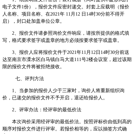
电子文件
1
份），
报价
文件应密封递交。封套上应载明（
报价
人名称、项目名称、在
2021
年
11
月
12
日
14
时
30
分前不得开
启），封口处加盖单位公章。
2
、
报价
文件请参照询价文件响应，请按所提供的格式填
写，格式要求签字或盖章的地方必须按要求签字或盖章。
3
、
报价人应将报价文件于
2021
年
11
月
12
日
14
时
30
分前送
达至南京市溧水区白马镇白马大道
111
号
2
楼会议室，超过该期
限的报价文件将被拒绝接收。
七、评判方法
1
、当参加的
报价
人少于三家时，
询价
人将重新组织询
价，已递交的
报价
文件不予开启，退还给
报价
人。
2
、评
审
办法：经评审的最低价法
本次询价采用经评审的最低价法。按照评标价由低到高的
顺序对
报价
文件进行评审。若报价相等的，应以抽签方式确