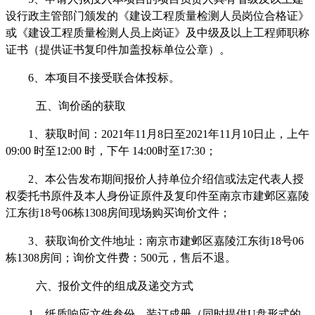
设行政主管部门颁发的《建设工程质量检测人员岗位合格证》
或《建设工程质量检测人员上岗证》及中级及以上工程师职称
证书（提供证书复印件加盖投标单位公章
）
。
6
、本项目不接受联合体投标。
五、询价函的获取
1
、获取时间：
2021年11
月
8
日至
2021
年
11
月
1
0
日止，上午
09
:
00
时至
12
:
00
时，下午
14
:
00
时至
17
:
30
；
2
、本公告发布期间报价人持单位介绍信或法定代表人授
权委托书原件及本人身份证原件及复印件至南京市建邺区嘉陵
江东街
18
号
06
栋
1308
房间现场购买询价文件；
3
、获取询价文件地址：南京市建邺区嘉陵江东街
18
号
06
栋
1308
房间；询价文件费：
500
元，售后不退。
六
、
报价
文件的组成及递交方式
1
、纸质响应文件
叁
份，装订成册（同时提供
U盘形式的