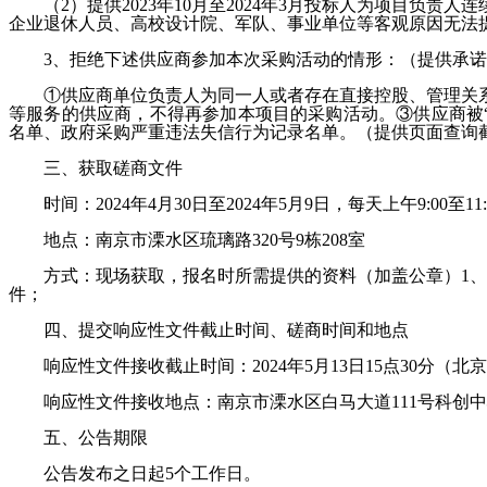
（
2）提供2023年10月至2024年3月投标人为项目
企业退休人员、高校设计院、军队、事业单位等客观原因无法
3
、拒绝下述供应商参加本次采购活动的情形：
（
提供承诺
①供应商单位负责人为同一人或者存在
直接控股、管理关
等服务的供应商，不得再参加本项目的采购活动。③供应商被“信用中国”网站
名单、政府采购严重违法失信行为记录名单。
（
提供页面查询
三、获取磋商文件
时间：
202
4
年
4
月
30
日至
202
4
年
5
月
9
日，每天上午
9
:
00
至
11
:
地点：
南京市溧水区琉璃路
320号9栋208室
方式：现场获取，报名时所需提供的资料（加盖公章）
1
件；
四、提交响应性文件截止时间、磋商时间和地点
响应性文件接收截止时间：
2024年5月13日15点30分
（北京
响应性文件接收地点：南京市溧水区白马大道
111号科创
五、公告期限
公告发布之日起
5
个工作日。