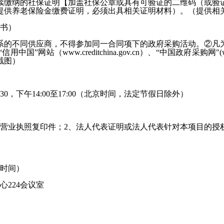
负责人连续缴纳的社保证明【加盖社保公章或具有可验证的二维码（
提供养老保险金缴费证明，必须出具相关证明材料）。（提供相
书
）
系的不同供应商，不得参加同一合同项下的政府采购活动。
②凡
（www.creditchina.gov.cn）、“中国政府采购网"(
截图
）
3
0，下午
14
:
00
至
17:00（北京时间，法定节假日除外）
、营业执照复印件；2、法人代表证明或法人代表针对本项目的授
时间）
中心
224
会议室