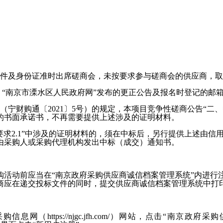
件
及身份证
准时出席磋商会，未按要求参与磋商会的供应商，取
“
南京市溧水区人民政府网
”发布的更正公告及报名时登记的邮
（宁财购通〔
2021〕5号）的规定，本项目竞争性磋商公告“
的书面承诺书，不再需要提供上述涉及的证明材料。
要求
2.1
”中涉及的证明材料的，须在中标后，另行提供上述由信
由采购人或采购代理机构发出中标（成交）通知书。
购活动前应当在
“南京政府采购供应商诚信档案管理系统”内进
商应在递交投标文件的同时，提交供应商诚信档案管理系统中打
南京公共采购信息网（https://njgc.jfh.com/）网站，