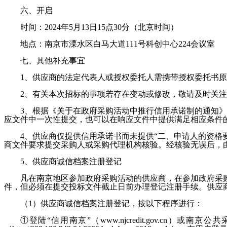
六、开启
时间：
2024年5月13日15点30分
（北京时间）
地点：南京市溧水区白马大道
111号科创中心
224
会议室
七、其他补充事宜
1
、供应商的法定代表人或授权委托人需携带授权委托书原
2
、有关本次招标的事项若存在变动或修改，敬请及时关注
3
、根据《关于在政府采购活动中推行信用承诺制的通知》
应文件中一次性提交，也可以在响应文件中提供满足相应条件
4
、供应商仅提供信用承诺书而未提供
“二、申请人的资格
商文件要求提交采购人或采购代理机构核验。经核验无误后，
5
、供应商诚信档案注册登记
凡在南京地区参加政府采购活动的供应商，在参加政府采
件，但必须在提交投标文件截止日前办理登记注册手续。供应
（
1）供应商诚信档案注册登记，按以下程序进行：
①登陆“信用南京”（www.njcredit.gov.cn）或