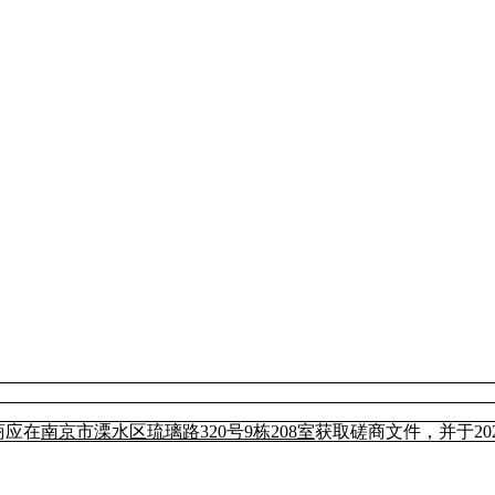
商应在
南京市溧水区琉璃路
320号9栋208室
获
取磋商文件，并于
2