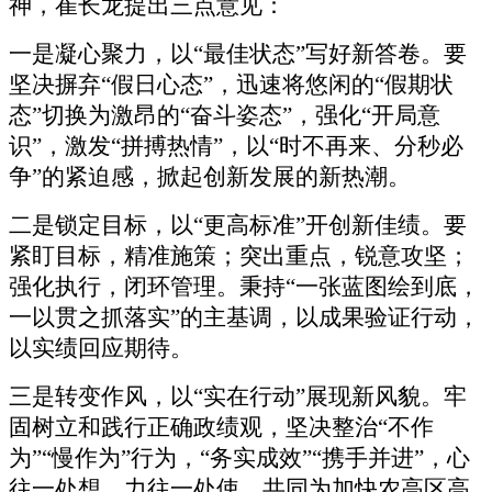
神，崔长龙提出三点意见：
一是凝心聚力，以
“最佳状态”写好新答卷。要
坚决摒弃“假日心态”，迅速将悠闲的“假期状
态”切换为激昂的“奋斗姿态”，强化“开局意
识”，激发“拼搏热情”，以“时不再来、分秒必
争”的紧迫感，掀起创新发展的新热潮。
二是锁定目标，以
“更高标准”开创新佳绩。要
紧盯目标，精准施策；突出重点，锐意攻坚；
强化执行，闭环管理。秉持“一张蓝图绘到底，
一以贯之抓落实”的主基调，以成果验证行动，
以实绩回应期待。
三是转变作风，以
“实在行动”展现新风貌。牢
固树立和践行正确政绩观，坚决整治“不作
为”“慢作为”行为，“务实成效”“携手并进”，心
往一处想，力往一处使，共同为加快农高区高