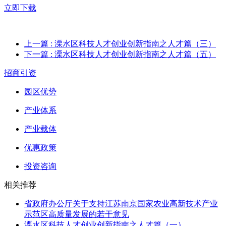
立即下载
上一篇
: 溧水区科技人才创业创新指南之人才篇（三）
下一篇
: 溧水区科技人才创业创新指南之人才篇（五）
招商引资
园区优势
产业体系
产业载体
优惠政策
投资咨询
相关推荐
省政府办公厅关于支持江苏南京国家农业高新技术产业
示范区高质量发展的若干意见
溧水区科技人才创业创新指南之人才篇（一）