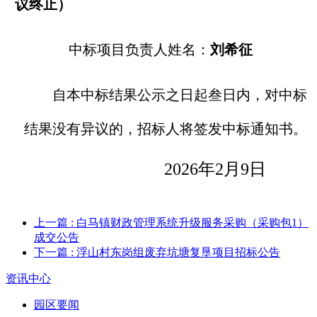
议终止）
中标项目
负责人
姓名：
刘希征
自本中标结果公示之日起叁日内，对中标
结果没有异议的，招标人将签发中标通知书。
20
26
年
2
月
9
日
上一篇
: 白马镇财政管理系统升级服务采购（采购包1）
成交公告
下一篇
: 浮山村东岗组废弃坑塘复垦项目招标公告
资讯中心
园区要闻